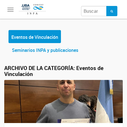
Toggle
navigation
Eventos de Vinculación
Seminarios INPA y publicaciones
ARCHIVO DE LA CATEGORÍA:
Eventos de
Vinculación